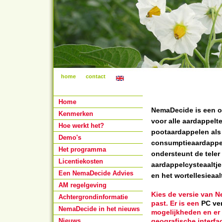
home
contact
Home
NemaDecide is een o
Kenmerken
voor alle aardappelte
Hoe werkt het?
pootaardappelen als 
Demo's
consumptieaardappel
Het programma
ondersteunt de teler
Licentiekosten
aardappelcysteaaltje
Een NemaDecide Advies
en het wortellesieaalt
AM regelgeving
Kies de versie van N
Achtergrondinformatie
past. Er is een
PC ve
NemaDecide in het nieuws
mogelijkheden en er 
Nieuws
geografische interfa