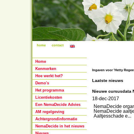
home
contact
Home
Kenmerken
Ingaven voor 'Hetty Regee
Hoe werkt het?
Laatste nieuws
Demo's
Het programma
Nieuwe cursusdata 
Licentiekosten
18-dec-2017
Een NemaDecide Advies
NemaDecide organis
NemaDecide aaltje
AM regelgeving
Aaltjesschade e...
Achtergrondinformatie
NemaDecide in het nieuws
Nieuws